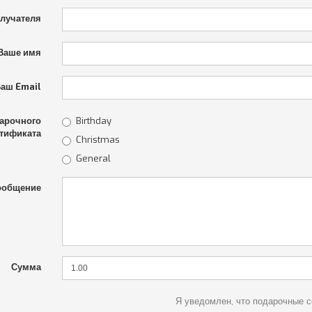
олучателя
Ваше имя
аш Email
арочного
Birthday
тификата
Christmas
General
ообщение
Сумма
Я уведомлен, что подарочные 