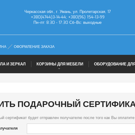
Черкасская обл., г. Умань, ул. Пролетарская, 17
+380(4744)3-14-44; +380(96) 154-13-99
Пн–пт: 8:30 - 17:30 Сб–Вс: выходные
ИНА
ОФОРМЛЕНИЕ ЗАКАЗА
ЛА И ЗЕРКАЛ
КОРЗИНЫ ДЛЯ МЕБЕЛИ
ОБОРУДОВАНИЕ ДЛЯ
ИТЬ ПОДАРОЧНЫЙ СЕРТИФИК
й сертификат будет отправлен получателю после того как Вы оплатите
лучателя