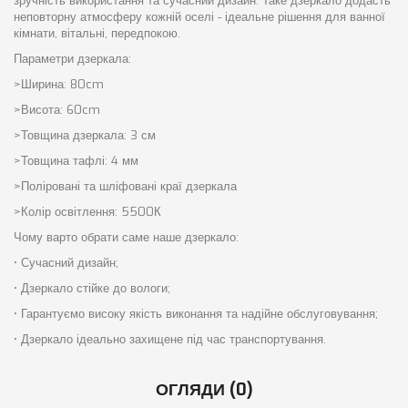
зручність використання та сучасний дизайн. Таке дзеркало додасть
неповторну атмосферу кожній оселі - ідеальне рішення для ванної
кімнати, вітальні, передпокою.
Параметри дзеркала:
>Ширина: 80cm
>Висота: 60cm
>Товщина дзеркала: 3 см
>Товщина тафлі: 4 мм
>Поліровані та шліфовані краї дзеркала
>Колір освітлення: 5500К
Чому варто обрати саме наше дзеркало:
• Сучасний дизайн;
• Дзеркало стійке до вологи;
• Гарантуємо високу якість виконання та надійне обслуговування;
• Дзеркало ідеально захищене під час транспортування.
ОГЛЯДИ (0)