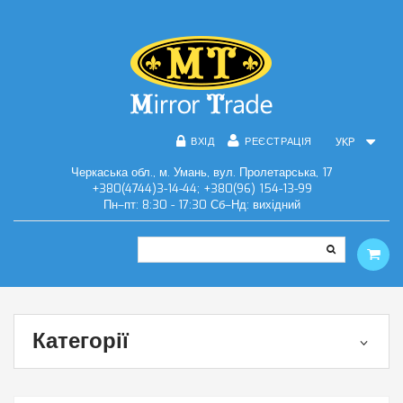
ВХІД
РЕЄСТРАЦІЯ
УКР
Черкаська обл., м. Умань, вул. Пролетарська, 17
+380(4744)3-14-44; +380(96) 154-13-99
Пн–пт: 8:30 - 17:30 Сб–Нд: вихідний
Категорії