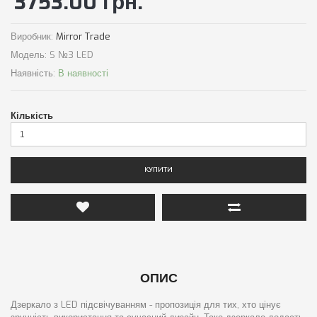
3753.00 грн.
Виробник:
Mirror Trade
Модель:
S №3 LED
Наявність:
В наявності
Кількість
КУПИТИ
ОПИС
Дзеркало з LED підсвічуванням - пропозиція для тих, хто цінує