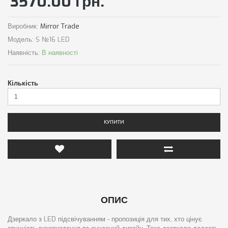
3570.00 грн.
Виробник:
Mirror Trade
Модель:
S №16 LED
Наявність:
В наявності
Кількість
КУПИТИ
ОПИС
Дзеркало з LED підсвічуванням - пропозиція для тих, хто цінує