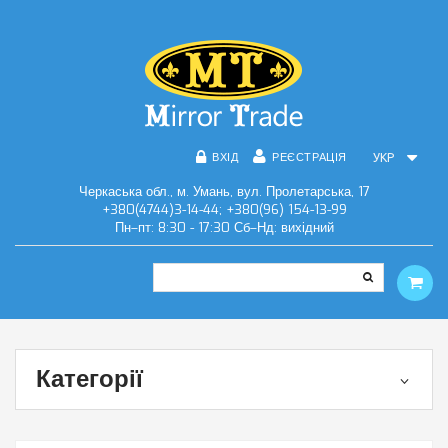
ВХІД
РЕЄСТРАЦІЯ
УКР
Черкаська обл., м. Умань, вул. Пролетарська, 17
+380(4744)3-14-44; +380(96) 154-13-99
Пн–пт: 8:30 - 17:30 Сб–Нд: вихідний
Категорії