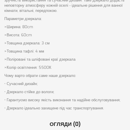
зручність використання та сучасний дизайн. Таке дзеркало додасть
неповторну атмосферу кожній оселі - ідеальне рішення для ванної
кімнати, вітальні, передпокою.
Параметри дзеркала:
>Ширина: 80cm
>Висота: 60cm
>Товщина дзеркала: 3 см
>Товщина тафлі: 4 мм
>Поліровані та шліфовані краї дзеркала
>Колір освітлення: 5500К
Чому варто обрати саме наше дзеркало:
• Сучасний дизайн;
• Дзеркало стійке до вологи;
• Гарантуємо високу якість виконання та надійне обслуговування;
• Дзеркало ідеально захищене під час транспортування.
ОГЛЯДИ (0)