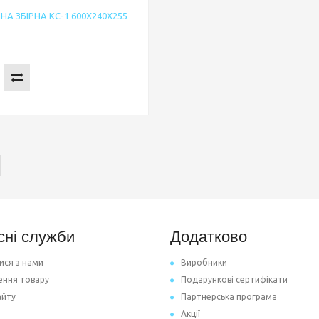
НА ЗБІРНА КС-1 600Х240Х255
сні служби
Додатково
ися з нами
Виробники
ення товару
Подарункові сертифікати
айту
Партнерська програма
Акції