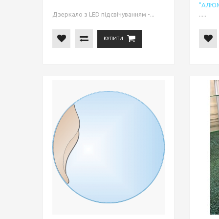
"АЛЮМ
Дзеркало з LED підсвічуванням -...
.....
КУПИТИ