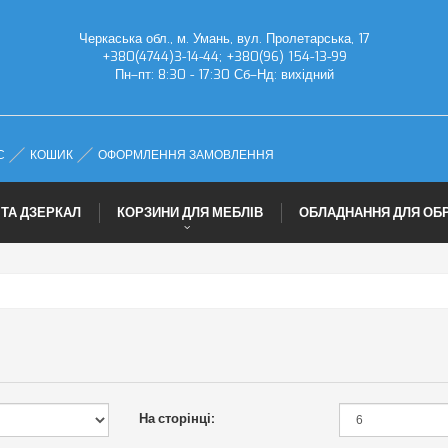
Черкаська обл., м. Умань, вул. Пролетарська, 17
+380(4744)3-14-44; +380(96) 154-13-99
Пн–пт: 8:30 - 17:30 Сб–Нд: вихідний
С
КОШИК
ОФОРМЛЕННЯ ЗАМОВЛЕННЯ
 ТА ДЗЕРКАЛ
КОРЗИНИ ДЛЯ МЕБЛІВ
ОБЛАДНАННЯ ДЛЯ ОБ
На сторінці: