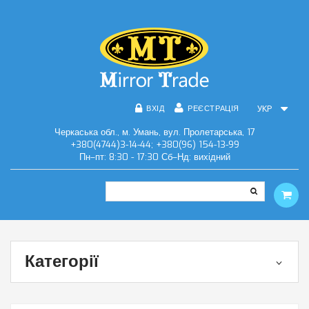
ВХІД
РЕЄСТРАЦІЯ
УКР
Черкаська обл., м. Умань, вул. Пролетарська, 17
+380(4744)3-14-44; +380(96) 154-13-99
Пн–пт: 8:30 - 17:30 Сб–Нд: вихідний
Категорії