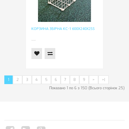
КОРЗИНА ЗБІРНА КС-1 600Х240Х255
.....
1
2
3
4
5
6
7
8
9
>
>|
Показано 1 по 6 з 150 (Всього сторінок 25)