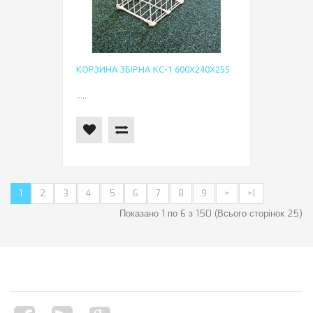
КОРЗИНА ЗБІРНА КС-1 600Х240Х255
.....
1
2
3
4
5
6
7
8
9
>
>|
Показано 1 по 6 з 150 (Всього сторінок 25)