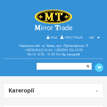
ВХІД
РЕЄСТРАЦІЯ
УКР
Черкаська обл., м. Умань, вул. Пролетарська, 17
+380(4744)3-14-44; +380(96) 154-13-99
Пн–пт: 8:30 - 17:30 Сб–Нд: вихідний
Категорії