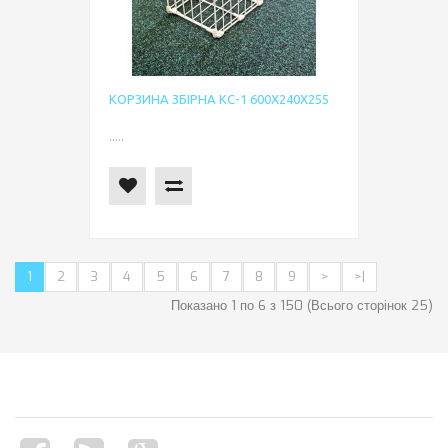
КОРЗИНА ЗБІРНА КС-1 600Х240Х255
.....
1
2
3
4
5
6
7
8
9
>
>|
Показано 1 по 6 з 150 (Всього сторінок 25)