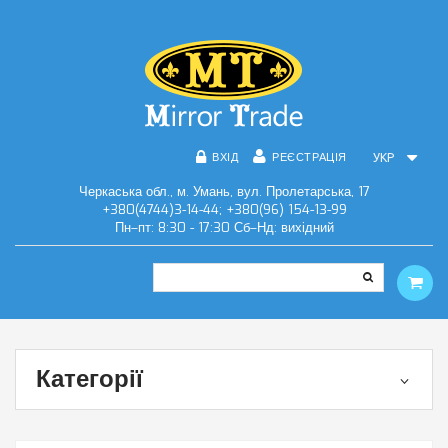
ВХІД
РЕЄСТРАЦІЯ
УКР
Черкаська обл., м. Умань, вул. Пролетарська, 17
+380(4744)3-14-44; +380(96) 154-13-99
Пн–пт: 8:30 - 17:30 Сб–Нд: вихідний
Категорії