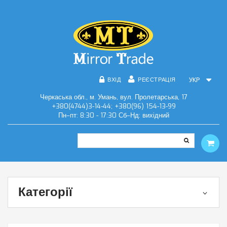
ВХІД
РЕЄСТРАЦІЯ
УКР
Черкаська обл., м. Умань, вул. Пролетарська, 17
+380(4744)3-14-44; +380(96) 154-13-99
Пн–пт: 8:30 - 17:30 Сб–Нд: вихідний
Категорії