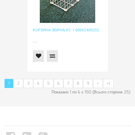
КОРЗИНА ЗБІРНА КС-1 600Х240Х255
.....
1
2
3
4
5
6
7
8
9
>
>|
Показано 1 по 6 з 150 (Всього сторінок 25)