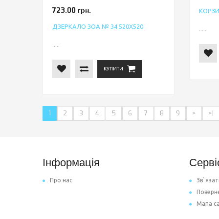
723.00 грн.
КОРЗИ
ДЗЕРКАЛО ЗОА № 34 520Х520
.....
.....
КУПИТИ
1
2
3
4
5
6
7
8
9
>
>|
Інформація
Серві
Про нас
Зв`язат
Поверн
Мапа с