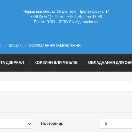
Черкаська обл., м. Умань, вул. Пролетарська, 17
+380(4744)3-14-44; +380(96) 154-13-99
Пн–пт: 8:30 - 17:30 Сб–Нд: вихідний
С
КОШИК
ОФОРМЛЕННЯ ЗАМОВЛЕННЯ
 ТА ДЗЕРКАЛ
КОРЗИНИ ДЛЯ МЕБЛІВ
ОБЛАДНАННЯ ДЛЯ ОБ
На сторінці: