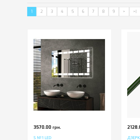
1
2
3
4
5
6
7
8
9
>
>|
3570.00 грн.
2128.
S №1 LED
ДЗЕРК