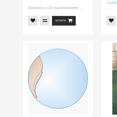
"АЛЮМ
Дзеркало з LED підсвічуванням -...
.....
КУПИТИ