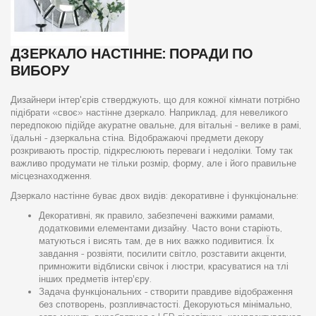
ДЗЕРКАЛО НАСТІННЕ: ПОРАДИ ПО
ВИБОРУ
Дизайнери інтер'єрів стверджують, що для кожної кімнати потрібно
підібрати «своє» настінне дзеркало. Наприклад, для невеликого
передпокою підійде акуратне овальне, для вітальні - велике в рамі,
їдальні - дзеркальна стіна. Відображаючі предмети декору
розкривають простір, підкреслюють переваги і недоліки. Тому так
важливо продумати не тільки розмір, форму, але і його правильне
місцезнаходження.
Дзеркало настінне буває двох видів: декоративне і функціональне:
Декоративні, як правило, забезпечені важкими рамами,
додатковими елементами дизайну. Часто вони старіють,
матуються і висять там, де в них важко подивитися. Їх
завдання - розвіяти, посилити світло, розставити акценти,
примножити відблиски свічок і люстри, красуватися на тлі
інших предметів інтер’єру.
Задача функціональних - створити правдиве відображення
без спотворень, розпливчастості. Декоруються мінімально,