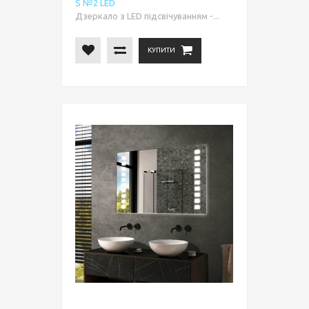
S №2 LED
Дзеркало з LED підсвічуванням -...
КУПИТИ