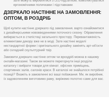
зате можуть вироблятися з LED-підсвіткою, комплектуватися
ергономічними поличками і підставками.
ДЗЕРКАЛО НАСТІННЕ НА ЗАМОВЛЕННЯ:
ОПТОМ, В РОЗДРІБ
Щоб купити настінне дзеркало під замовлення, варто ознайомитися
з дизайнерськими нововведеннями поточного сезону. Обрамлення
вибирається в стилістиці загального простору. Перевантаженість
елементами декору вже не в моді. Зате настінні моделі
нестандартної форми і оригінального дизайну замінять арт-об'єкти
або складний скульптурний твір.
Замовити дзеркало настінне оптом чи вроздріб можна в нашому
онлайн-магазині. Також ви можете перегорнути інші розділи
каталогу і вибрати товари для кімнат, офісних приміщень,
спортивних залів, салонів краси. В каталозі не знайшлося потрібної
позиції? Вкажіть в замовленні всі ваші побажання. Ми, як виробник,
із задоволенням виготовимо раму, виріжемо полотно саме для вас.