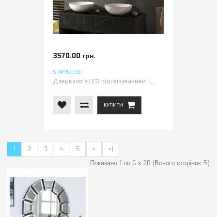
3570.00 грн.
S №6 LED
Дзеркало з LED підсвічуванням -...
КУПИТИ
1
2
3
4
5
>
>|
Показано 1 по 6 з 28 (Всього сторінок 5)