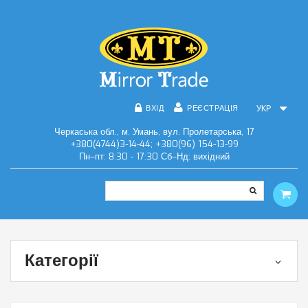
ВХІД
РЕЄСТРАЦІЯ
УКР
Черкаська обл., м. Умань, вул. Пролетарська, 17
+380(4744)3-14-44; +380(96) 154-13-99
Пн–пт: 8:30 - 17:30 Сб–Нд: вихідний
Категорії