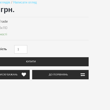
оглядів
/
Написати огляд
грн.
Trade
х110
ності
кість
КУПИТИ
ПИСКУ БАЖАНЬ
ДО ПОРІВНЯНЬ