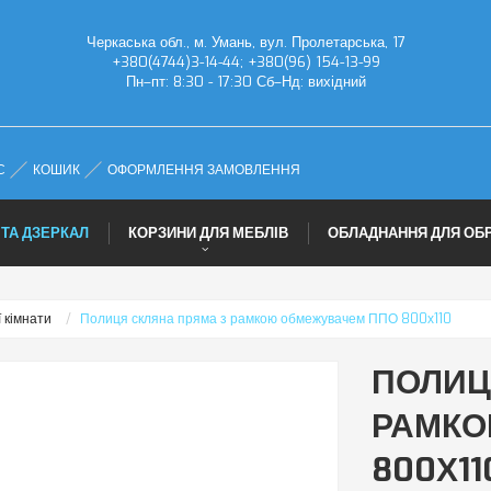
Черкаська обл., м. Умань, вул. Пролетарська, 17
+380(4744)3-14-44; +380(96) 154-13-99
Пн–пт: 8:30 - 17:30 Сб–Нд: вихідний
С
КОШИК
ОФОРМЛЕННЯ ЗАМОВЛЕННЯ
 ТА ДЗЕРКАЛ
КОРЗИНИ ДЛЯ МЕБЛІВ
ОБЛАДНАННЯ ДЛЯ ОБ
 кімнати
Полиця скляна пряма з рамкою обмежувачем ППО 800х110
ПОЛИЦ
РАМКО
800Х11