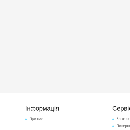
Інформація
Серві
Про нас
Зв`язат
Поверн