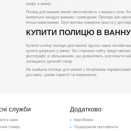
шафу в ванну.
Полиці для ванних кімнат виготовляють з міцного скла. Ал
виявиться занадто важким і громіздким. Прозоре або мато
більш невагомими. Зате матова поверхня проста у догляді,
КУПИТИ ПОЛИЦЮ В ВАННУ
Купити скляну полицю для ванної зручно через онлайн-ма
купити дзеркало у ванну. На сторінках сайту представлені р
фотографії зі збільшенням, що дозволяють розглянути най
захищають крихкий товар.
Не знайшли полицю для ванної з потрібними параметрами
доставку, умови гарантії та повернення.;
сні служби
Додатково
ися з нами
Виробники
ення товару
Подарункові сертифікати