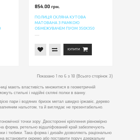
854.00 грн.
ПОЛИЦЯ СКЛЯНА КУТОВА
МАТОВАНА З РАМКОЮ
0
ОБМЕЖУВАЧЕМ ПУОМ 350Х350
.....
КУПИТИ
Показано 1 по 6 з 18 (Всього сторінок 3)
ібниці мають властивість множитися в геометричній
жуть стильні і надійні скляні полки в ванну.
 дією пари і водяних бризок метал швидко іржавіє, дерево
 вапняним нальотом, та й виглядає не презентабельно.
гономічної точки зору. Двосторонні кріплення рівномірно
лена форма, ретельно відшліфований край забезпечують
чки і тюбики. Така форма і дизайн дозволяють раціонально
жна встановити окремо або поставити поруч дзеркальну