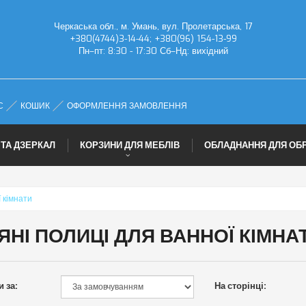
Черкаська обл., м. Умань, вул. Пролетарська, 17
+380(4744)3-14-44; +380(96) 154-13-99
Пн–пт: 8:30 - 17:30 Сб–Нд: вихідний
С
КОШИК
ОФОРМЛЕННЯ ЗАМОВЛЕННЯ
 ТА ДЗЕРКАЛ
КОРЗИНИ ДЛЯ МЕБЛІВ
ОБЛАДНАННЯ ДЛЯ ОБ
 кімнати
ЯНІ ПОЛИЦІ ДЛЯ ВАННОЇ КІМНА
 за:
На сторінці: