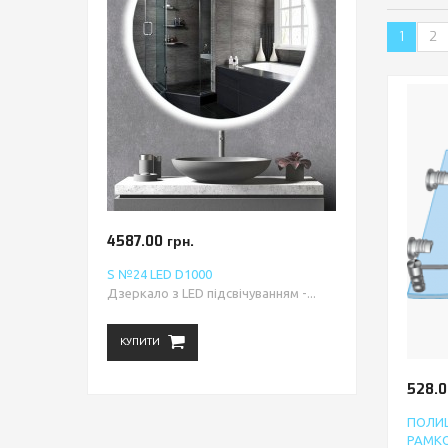
1
2
4587.00 грн.
S №24 LED D1000
Дзеркало з LED підсвічуванням -...
КУПИТИ
528.0
ПОЛИЦ
РАМК