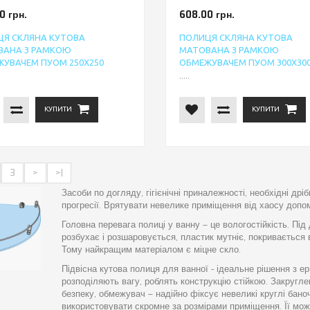
0 грн.
608.00 грн.
Я СКЛЯНА КУТОВА
ПОЛИЦЯ СКЛЯНА КУТОВА
ВАНА З РАМКОЮ
МАТОВАНА З РАМКОЮ
УВАЧЕМ ПУОМ 250Х250
ОБМЕЖУВАЧЕМ ПУОМ 300Х30
.....
КУПИТИ
КУПИТИ
3
>
>|
Засоби по догляду, гігієнічні приналежності, необхідні др
прогресії. Врятувати невелике приміщення від хаосу допомо
Головна перевага полиці у ванну – це вологостійкість. Під
розбухає і розшаровується, пластик мутніє, покривається
Тому найкращим матеріалом є міцне скло.
Підвісна кутова полиця для ванної - ідеальне рішення з ер
розподіляють вагу, роблять конструкцію стійкою. Закруг
безпеку, обмежувач – надійно фіксує невеликі круглі бано
використовувати скромне за розмірами приміщення. Її мо