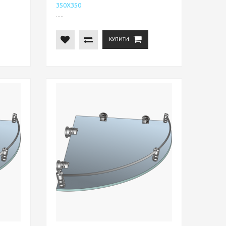
350Х350
.....
КУПИТИ