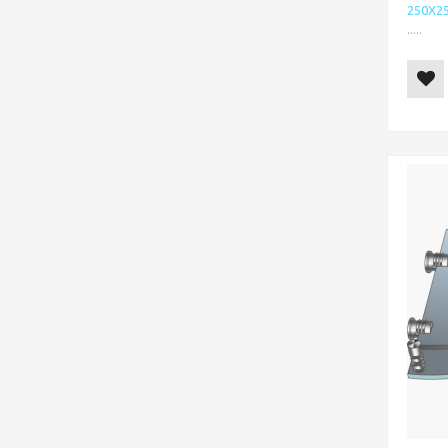
250Х2
.....