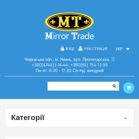
ВХІД
РЕЄСТРАЦІЯ
УКР
Черкаська обл., м. Умань, вул. Пролетарська, 17
+380(4744)3-14-44; +380(96) 154-13-99
Пн–пт: 8:30 - 17:30 Сб–Нд: вихідний
Категорії