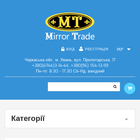
ВХІД
РЕЄСТРАЦІЯ
УКР
Черкаська обл., м. Умань, вул. Пролетарська, 17
+380(4744)3-14-44; +380(96) 154-13-99
Пн–пт: 8:30 - 17:30 Сб–Нд: вихідний
Категорії