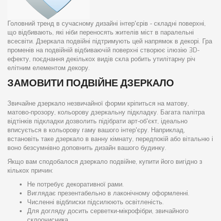
Головний тренд в сучасному дизайні інтер'єрів - складні поверхні,
що відбивають, які ніби переносять жителів міст в паралельні
всесвіти. Дзеркала подвійні підтримують цей напрямок в декорі. Гра
променів на подвійній відбиваючій поверхні створює ілюзію 3D-
ефекту, поєднання декількох видів скла робить утилітарну річ
елітним елементом декору.
ЗАМОВИТИ ПОДВІЙНЕ ДЗЕРКАЛО
Звичайне дзеркало незвичайної форми кріпиться на матову,
матово-прозору, кольорову дзеркальну підкладку. Багата палітра
відтінків підкладки дозволить підібрати арт-об'єкт, ідеально
вписується в кольорову гаму вашого інтер'єру. Наприклад,
встановіть таке дзеркало в ванну кімнату, передпокій або вітальню і
воно безсумнівно доповнить дизайн вашого будинку.
Якщо вам сподобалося дзеркало подвійне, купити його вигідно з
кількох причин:
Не потребує декоративної рами.
Виглядає презентабельно в лаконічному оформленні.
Численні відблиски підсилюють освітленість.
Для догляду досить серветки-мікрофібри, звичайного
склоочисника.