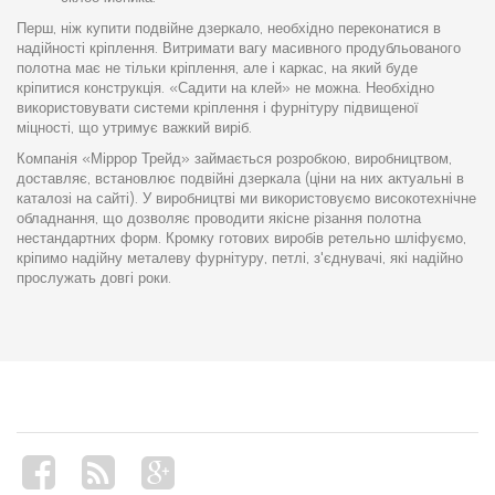
Перш, ніж купити подвійне дзеркало, необхідно переконатися в
надійності кріплення. Витримати вагу масивного продубльованого
полотна має не тільки кріплення, але і каркас, на який буде
кріпитися конструкція. «Садити на клей» не можна. Необхідно
використовувати системи кріплення і фурнітуру підвищеної
міцності, що утримує важкий виріб.
Компанія «Міррор Трейд» займається розробкою, виробництвом,
доставляє, встановлює подвійні дзеркала (ціни на них актуальні в
каталозі на сайті). У виробництві ми використовуємо високотехнічне
обладнання, що дозволяє проводити якісне різання полотна
нестандартних форм. Кромку готових виробів ретельно шліфуємо,
кріпимо надійну металеву фурнітуру, петлі, з'єднувачі, які надійно
прослужать довгі роки.