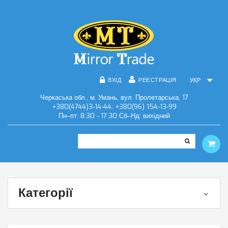
ВХІД
РЕЄСТРАЦІЯ
УКР
Черкаська обл., м. Умань, вул. Пролетарська, 17
+380(4744)3-14-44; +380(96) 154-13-99
Пн–пт: 8:30 - 17:30 Сб–Нд: вихідний
Категорії