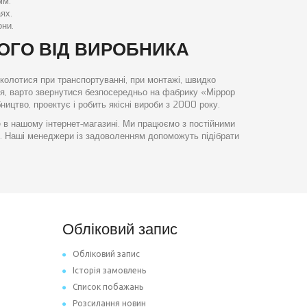
мм.
ях.
они.
ОГО ВІД ВИРОБНИКА
колотися при транспортуванні, при монтажі, швидко
ося, варто звернутися безпосередньо на фабрику «Міррор
ицтво, проектує і робить якісні вироби з 2000 року.
 в нашому інтернет-магазині. Ми працюємо з постійними
в. Наші менеджери із задоволенням допоможуть підібрати
Обліковий запис
Обліковий запис
Історія замовлень
Список побажань
Розсилання новин