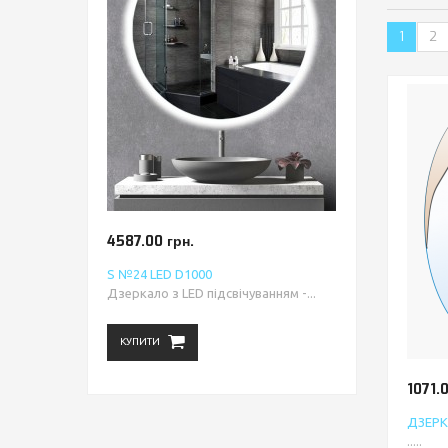
1
2
4587.00 грн.
S №24 LED D1000
Дзеркало з LED підсвічуванням -...
КУПИТИ
1071.0
ДЗЕРК
.....