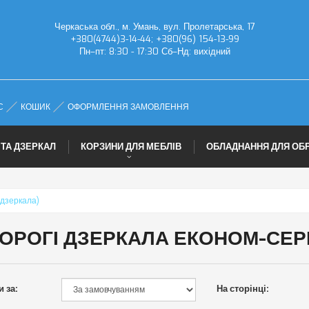
Черкаська обл., м. Умань, вул. Пролетарська, 17
+380(4744)3-14-44; +380(96) 154-13-99
Пн–пт: 8:30 - 17:30 Сб–Нд: вихідний
С
КОШИК
ОФОРМЛЕННЯ ЗАМОВЛЕННЯ
 ТА ДЗЕРКАЛ
КОРЗИНИ ДЛЯ МЕБЛІВ
ОБЛАДНАННЯ ДЛЯ ОБ
 дзеркала)
ОРОГІ ДЗЕРКАЛА ЕКОНОМ-СЕРІ
 за:
На сторінці: