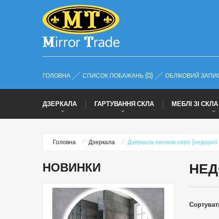
ГОЛОВНА
СПИСОК ПОБАЖАНЬ (0)
ОБЛІКОВИЙ ЗАПИ
ДЗЕРКАЛА
ГАРТУВАННЯ СКЛА
МЕБЛІ ЗІ СКЛА
Головна
Дзеркала
Дзеркала економ-серії (недорогі
НОВИНКИ
НЕД
Сортувати