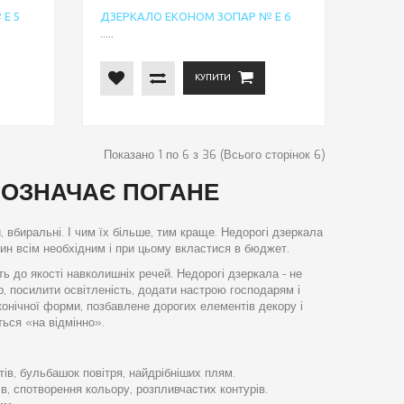
Е 5
ДЗЕРКАЛО ЕКОНОМ ЗОПАР № Е 6
.....
КУПИТИ
Показано 1 по 6 з 36 (Всього сторінок 6)
 ОЗНАЧАЄ ПОГАНЕ
, вбиральні. І чим їх більше, тим краще. Недорогі дзеркала
ин всім необхідним і при цьому вкластися в бюджет.
ь до якості навколишніх речей. Недорогі дзеркала - не
єр, посилити освітленість, додати настрою господарям і
нічної форми, позбавлене дорогих елементів декору і
ься «на відмінно».
ів, бульбашок повітря, найдрібніших плям.
в, спотворення кольору, розпливчастих контурів.