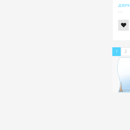
ДЗЕРК
.....
1
2