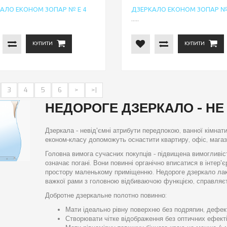
АЛО ЕКОНОМ ЗОПАР № Е 4
ДЗЕРКАЛО ЕКОНОМ ЗОПАР № 
.....
КУПИТИ
КУПИТИ
3
4
5
6
>
>|
НЕДОРОГЕ ДЗЕРКАЛО - НЕ
Дзеркала - невід'ємні атрибути передпокою, ванної кімнати
економ-класу допоможуть оснастити квартиру, офіс, магаз
Головна вимога сучасних покупців - підвищена вимогливіст
означає погані. Вони повинні органічно вписатися в інтер'
простору маленькому приміщенню. Недороге дзеркало лако
важкої рами з головною відбиваючою функцією, справляєт
Добротне дзеркальне полотно повинно:
Мати ідеально рівну поверхню без подряпин, дефект
Створювати чітке відображення без оптичних ефекті