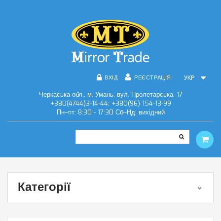
ВХІД
РЕЄСТРАЦІЯ
УКР
Черкаська обл., м. Умань, вул. Пролетарська, 17
+380(4744)3-14-44; +380(96) 154-13-99
Пн–пт: 8:30 - 17:30 Сб–Нд: вихідний
Категорії