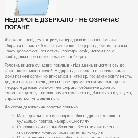
НЕДОРОГЕ ДЗЕРКАЛО - НЕ ОЗНАЧАЄ
ПОГАНЕ
Дзеркала - невід'ємні атрибути передпокою, ванної кімнати,
вбиральні. І чим їх більше, тим краще. Недорогі дзеркала економ-
класу допоможуть оснастити квартиру, офіс, магазин всім
необхідним і при цьому вкластися в бюджет.
Головна вимога сучасних покупців - підвищена вимогливість до
якості навколишніх речей. Недорогі дзеркала - не означає погані.
Вони повинні органічно вписатися в інтер'єр, посилити освітленість,
додати настрою господарям і простору маленькому приміщенню.
Недороге дзеркало лаконічної форми, позбавлене дорогих
елементів декору і важкої рами з головною відбиваючою функцією,
справляється «на відмінно».
Добротне дзеркальне полотно повинно:
Мати ідеально рівну поверхню без подряпин, дефектів,
бульбашок повітря, найдрібніших плям.
Створювати чітке відображення без оптичних ефектів,
спотворення кольору, розпливчастих контурів.
Мати рівномірну товщину бічного краю не менше 4 мм.