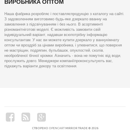
ВИРОБНИКА ОПТОМ
Наша фабрика розробляє і поставляєпродукцію з каталогу на сайті.
З задоволенням виготовимо будь-яке дзеркало вванну на
замовлення з підсвічуванням і без нього. В асортименті
різноманітніготові моделі. Є можливість замовити свій
індивідуальний варіант, надавши всюпотрібну інформацію
консультантам. У нас ви можете купити дзеркало у ваннукімнату
оптом чи вроздріб за цінами виробника, і упевнитися, що поверхня
не маєтріщин, подряпин, бульбашок, опуклостей, сколів,
необробленої бічної кромки. Азначить - вона не помутніє від води,
прослужить довго. Менеджери компаніїпроконсультують вас,
підкажуть варіанти декору та освітлення.
СТВОРЕНО
OPENCART
MIRROR TRADE © 2026