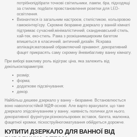
потрібнопідібрати точкові світильники, лампи, бра, підходящі
за стилем, подбати провстановлення розетки для LED-
освітлення.
Визначтеся із загальним настроєм, стилістикою, кольоровою
гамоюінтер'єру. Скромне безрамне дзеркало у ванній кімнаті
підтримає сучасний,мінімалістичний, скандинавський стиль,
хай-тек, еко-стиль. Рама з розкішнимшироким багетом
впишеться в класичний, античний дизайн. Яскрава
аплікація,матований обрамляючий орнамент, декоративний
фацет прикрасять саму скромну йневибагливу ванну кімнату.
При виборі важливу роль відіграє ціна, яка залежить від
декількохпараметрів:
розмір;
форма;
додаткове підсвічування;
декор.
Найбільш дешеве дзеркало у ванну - безрамне. Встановлюється
воно навологостійкій МДФ-основі. Але варто врахувати, що таке
дзеркало зпідсвічуванням у ванну, наявність полички для нього,
декоративної фурнітури,різнокольорових вставок, багета, малюнка,
фацетної кромки, піскоструйногоматування обійдеться дорожче.
КУПИТИ ДЗЕРКАЛО ДЛЯ ВАННОЇ ВІД