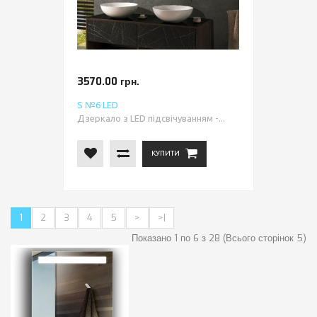
3570.00 грн.
S №6 LED
Дзеркало з LED підсвічуванням -...
КУПИТИ
1
2
3
4
5
>
>|
Показано 1 по 6 з 28 (Всього сторінок 5)