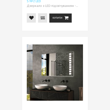
S №2 LED
Дзеркало з LED підсвічуванням -...
КУПИТИ