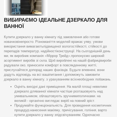
ВИБИРАЄМО ІДЕАЛЬНЕ ДЗЕРКАЛО ДЛЯ
ВАННОЇ
Купити дзеркало у ванну кімнату під замовлення або готове
новачковінепросто. Різноманіття моделей вражає уяву, умови
використання вимагаютьпідвищеної вологостійкості, стійкості до
перепадів температур, надійностіконструкції. На сьогоднішній день
ми, як виробник компанія «Міррор Трейд»,пропонуємо широкий
асортимент виробів зі скла. Щоб вироблені на нашій фабрицівироби
радували око, приносили комфорт в повсякденному житті,
прислухайтеся допорад наших фахівців. Будьте впевнені, вони
дадуть відповідь на всі вашіпитання і допоможуть замовити
дзеркало в ванну кімнату, з урахуванням всіхнеобхідних побажань.
Оцініть вихідні дані приміщення. На малій площі невелике
дзеркало дляванної кімнати частіше розташовують над
умивальником, облаштовують зручнимиполичками. на
великій - органічно виглядає виріб на повний зріст.
Продумайте функціональність. Для проведення косметичних
процедур,нанесення макіяжу, причісування, гоління, варто
купити дзеркало у ванну зпідсвічуванням. Одночасно