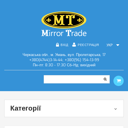
ВХІД
РЕЄСТРАЦІЯ
УКР
Черкаська обл., м. Умань, вул. Пролетарська, 17
+380(4744)3-14-44; +380(96) 154-13-99
Пн–пт: 8:30 - 17:30 Сб–Нд: вихідний
Категорії