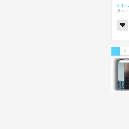
S №4 
Дзерка
1
2