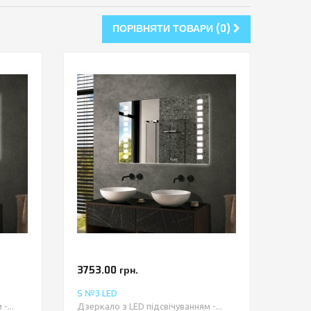
ПОРІВНЯТИ ТОВАРИ (0)
3753.00 грн.
S №3 LED
-...
Дзеркало з LED підсвічуванням -...