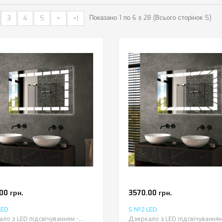
Показано 1 по 6 з 28 (Всього сторінок 5)
3
4
5
>
>|
00 грн.
3570.00 грн.
LED
S №2 LED
ло з LED підсвічуванням -...
Дзеркало з LED підсвічуванням 