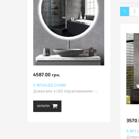
1
2
4587.00 грн.
S №24 LED D1000
Дзеркало з LED підсвічуванням -...
КУПИТИ
3570.
S №1 
Дзерка