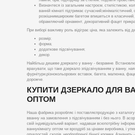
Визначтеся із загальним настроєм, стилістикою, к
ванній кімнаті підтримає сучасний,мінімалістичний, 
розкішнимшироким багетом впишеться в класичний, 
обрамляючий орнамент, декоративний фацет прикра
При виборі важливу роль відіграє ціна, яка залежить від д
розмір;
форма;
додаткове підсвічування;
декор.
Найбільш дешеве дзеркало у ванну - безрамне. Встановлю
врахувати, що таке дзеркало зпідсвічуванням у ванну, ная
фурнітури,різнокольорових вставок, багета, малюнка, фац
дорожче.
КУПИТИ ДЗЕРКАЛО ДЛЯ В
ОПТОМ
Наша фабрика розробляє і поставляєпродукцію з каталогу
вванну на замовлення з підсвічуванням і без нього. В асор
свій індивідуальний варіант, надавши всюпотрібну інформ
ваннукімнату оптом чи вроздріб за цінами виробника, і уп
опуклостей, сколів, необробленої бічної кромки. Азначить