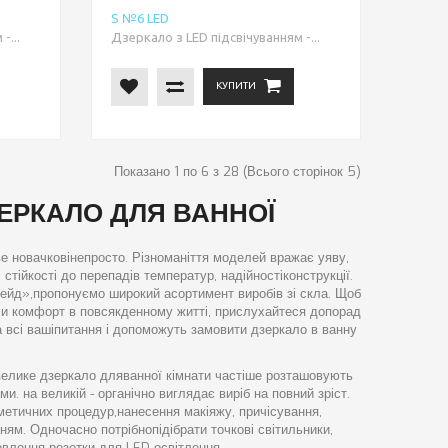
S №6 LED
-...
Дзеркало з LED підсвічуванням -...
КУПИТИ
Показано 1 по 6 з 28 (Всього сторінок 5)
ЕРКАЛО ДЛЯ ВАННОЇ
ве новачковінепросто. Різноманіття моделей вражає уяву,
стійкості до перепадів температур, надійностіконструкції.
рейд»,пропонуємо широкий асортимент виробів зі скла. Щоб
ли комфорт в повсякденному житті, прислухайтеся допорад
а всі вашіпитання і допоможуть замовити дзеркало в ванну
евелике дзеркало дляванної кімнати частіше розташовують
 на великій - органічно виглядає виріб на повний зріст.
етичних процедур,нанесення макіяжу, причісування,
нням. Одночасно потрібнопідібрати точкові світильники,
овлення розетки для LED-освітлення.