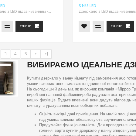
LED
S №5 LED
ло з LED підсвічуванням -...
Дзеркало з LED підсвічуванням 
КУПИТИ
КУПИТИ
3
4
5
>
>|
ВИБИРАЄМО ІДЕАЛЬНЕ ДЗ
Купити дзеркало у ванну кімнату під замовлення або гото
умови використання вимагаютьпідвищеної вологостійкості, 
На сьогоднішній день ми, як виробник компанія «Міррор Т
вироблені на нашій фабрицівироби радували око, приноси
наших фахівців. Будьте впевнені, вони дадуть відповідь н
кімнату, з урахуванням всіхнеобхідних побажань.
Оцініть вихідні дані приміщення. На малій площі н
над умивальником, облаштовують зручнимиполичками.
Продумайте функціональність. Для проведення косм
гоління, варто купити дзеркало у ванну зпідсвічува
лампи, бра, підходящі за стилем, подбати провстан