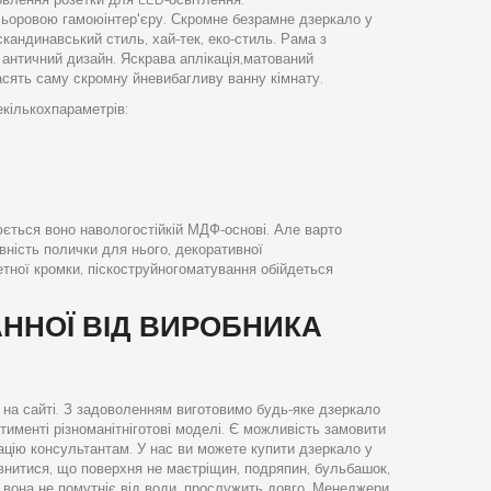
ольоровою гамоюінтер'єру. Скромне безрамне дзеркало у
скандинавський стиль, хай-тек, еко-стиль. Рама з
античний дизайн. Яскрава аплікація,матований
сять саму скромну йневибагливу ванну кімнату.
екількохпараметрів:
ється воно навологостійкій МДФ-основі. Але варто
вність полички для нього, декоративної
етної кромки, піскоструйногоматування обійдеться
АННОЇ ВІД ВИРОБНИКА
 на сайті. З задоволенням виготовимо будь-яке дзеркало
тименті різноманітніготові моделі. Є можливість замовити
ацію консультантам. У нас ви можете купити дзеркало у
евнитися, що поверхня не маєтріщин, подряпин, бульбашок,
 - вона не помутніє від води, прослужить довго. Менеджери