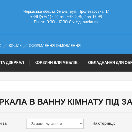
Черкаська обл., м. Умань, вул. Пролетарська, 17
+380(4744)3-14-44; +380(96) 154-13-99
Пн–пт: 8:30 - 17:30 Сб–Нд: вихідний
С
КОШИК
ОФОРМЛЕННЯ ЗАМОВЛЕННЯ
 ТА ДЗЕРКАЛ
КОРЗИНИ ДЛЯ МЕБЛІВ
ОБЛАДНАННЯ ДЛЯ ОБ
РКАЛА В ВАННУ КІМНАТУ ПІД 
 за:
На сторінці: