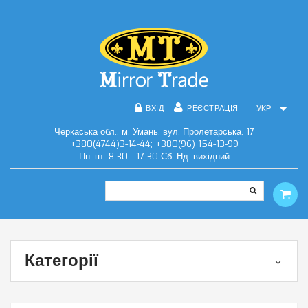
ВХІД
РЕЄСТРАЦІЯ
УКР
Черкаська обл., м. Умань, вул. Пролетарська, 17
+380(4744)3-14-44; +380(96) 154-13-99
Пн–пт: 8:30 - 17:30 Сб–Нд: вихідний
Категорії