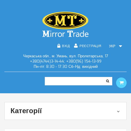
ВХІД
РЕЄСТРАЦІЯ
УКР
Черкаська обл., м. Умань, вул. Пролетарська, 17
+380(4744)3-14-44; +380(96) 154-13-99
Пн–пт: 8:30 - 17:30 Сб–Нд: вихідний
Категорії