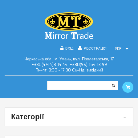
ВХІД
РЕЄСТРАЦІЯ
УКР
Черкаська обл., м. Умань, вул. Пролетарська, 17
+380(4744)3-14-44; +380(96) 154-13-99
Пн–пт: 8:30 - 17:30 Сб–Нд: вихідний
Категорії