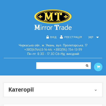
ВХІД
РЕЄСТРАЦІЯ
УКР
Черкаська обл., м. Умань, вул. Пролетарська, 17
+380(4744)3-14-44; +380(96) 154-13-99
Пн–пт: 8:30 - 17:30 Сб–Нд: вихідний
Категорії