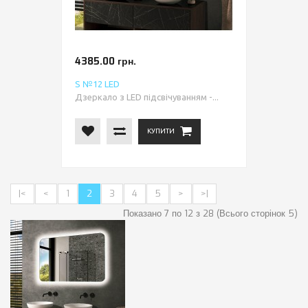
4385.00 грн.
S №12 LED
Дзеркало з LED підсвічуванням -...
КУПИТИ
|<
<
1
2
3
4
5
>
>|
Показано 7 по 12 з 28 (Всього сторінок 5)