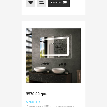
КУПИТИ
3570.00 грн.
S №8 LED
Дзеркало з LED підсвічуванням -...