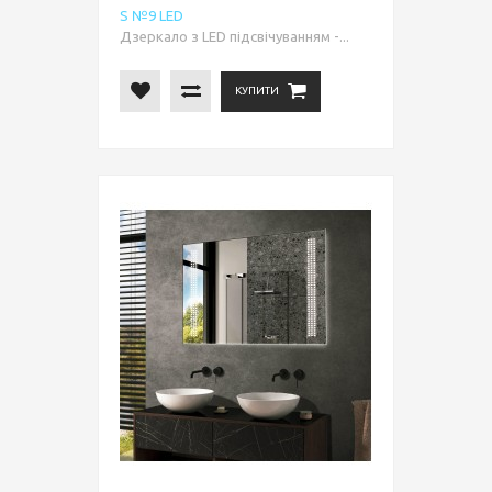
S №9 LED
Дзеркало з LED підсвічуванням -...
КУПИТИ