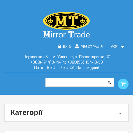
ВХІД
РЕЄСТРАЦІЯ
УКР
Черкаська обл., м. Умань, вул. Пролетарська, 17
+380(4744)3-14-44; +380(96) 154-13-99
Пн–пт: 8:30 - 17:30 Сб–Нд: вихідний
Категорії