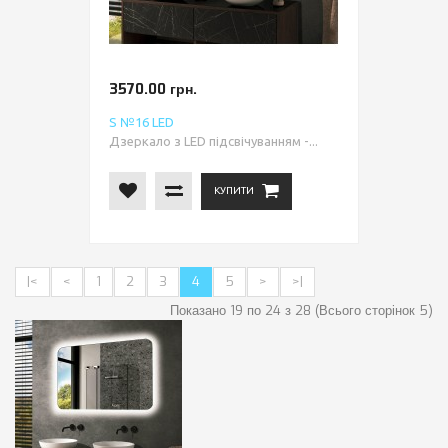
3570.00 грн.
S №16 LED
Дзеркало з LED підсвічуванням -...
КУПИТИ
|<
<
1
2
3
4
5
>
>|
Показано 19 по 24 з 28 (Всього сторінок 5)