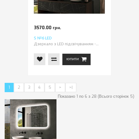
3570.00 грн.
S №6 LED
Дзеркало з LED підсвічуванням -...
КУПИТИ
1
2
3
4
5
>
>|
Показано 1 по 6 з 28 (Всього сторінок 5)