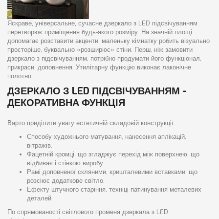
Яскраве, універсальне, сучасне дзеркало з LED підсвічуванням
перетворює приміщення будь-якого розміру. На значній площі
допомагає розставити акценти, маленьку кімнатку робить візуально
просторіше, буквально «розширює» стіни. Перш, ніж замовити
дзеркало з підсвічуванням, потрібно продумати його функціонал,
прикраси, доповнення. Утилітарну функцію виконає лаконічне
полотно.
ДЗЕРКАЛО З LED ПІДСВІЧУВАННЯМ -
ДЕКОРАТИВНА ФУНКЦІЯ
Варто приділити увагу естетичній складовій конструкції:
Способу художнього матування, нанесення аплікацій,
вітражів.
Фацетній кромці, що згладжує перехід між поверхнею, що
відбиває і стінкою виробу.
Рамі доповненої скляними, кришталевими вставками, що
розсіює додаткове світло.
Ефекту штучного старіння, техніці патинування металевих
деталей.
По спрямованості світлового променя дзеркала з LED