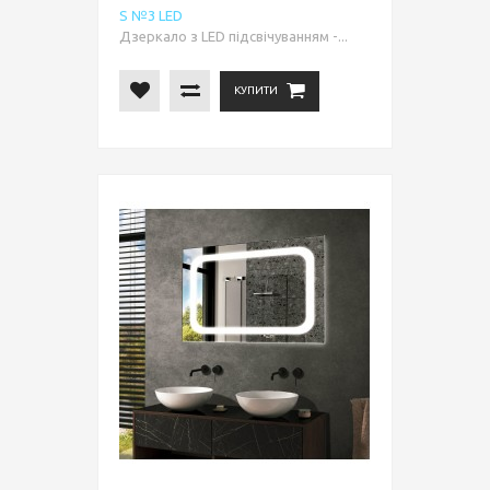
S №3 LED
Дзеркало з LED підсвічуванням -...
КУПИТИ