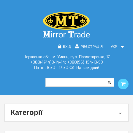
ВХІД
РЕЄСТРАЦІЯ
УКР
Черкаська обл., м. Умань, вул. Пролетарська, 17
+380(4744)3-14-44; +380(96) 154-13-99
Пн–пт: 8:30 - 17:30 Сб–Нд: вихідний
Категорії