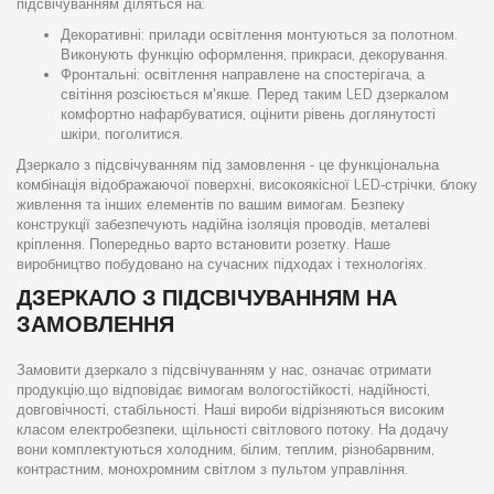
підсвічуванням діляться на:
Декоративні: прилади освітлення монтуються за полотном.
Виконують функцію оформлення, прикраси, декорування.
Фронтальні: освітлення направлене на спостерігача, а
світіння розсіюється м'якше. Перед таким LED дзеркалом
комфортно нафарбуватися, оцінити рівень доглянутості
шкіри, поголитися.
Дзеркало з підсвічуванням під замовлення - це функціональна
комбінація відображаючої поверхні, високоякісної LED-стрічки, блоку
живлення та інших елементів по вашим вимогам. Безпеку
конструкції забезпечують надійна ізоляція проводів, металеві
кріплення. Попередньо варто встановити розетку. Наше
виробництво побудовано на сучасних підходах і технологіях.
ДЗЕРКАЛО З ПІДСВІЧУВАННЯМ НА
ЗАМОВЛЕННЯ
Замовити дзеркало з підсвічуванням у нас, означає отримати
продукцію,що відповідає вимогам вологостійкості, надійності,
довговічності, стабільності. Наші вироби відрізняються високим
класом електробезпеки, щільності світлового потоку. На додачу
вони комплектуються холодним, білим, теплим, різнобарвним,
контрастним, монохромним світлом з пультом управління.