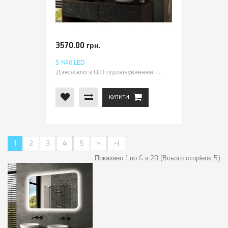
3570.00 грн.
S №6 LED
Дзеркало з LED підсвічуванням -...
КУПИТИ
1
2
3
4
5
>
>|
Показано 1 по 6 з 28 (Всього сторінок 5)