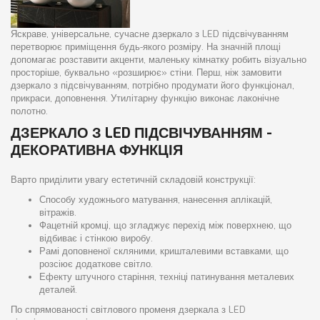
Яскраве, універсальне, сучасне дзеркало з LED підсвічуванням
перетворює приміщення будь-якого розміру. На значній площі
допомагає розставити акценти, маленьку кімнатку робить візуально
просторіше, буквально «розширює» стіни. Перш, ніж замовити
дзеркало з підсвічуванням, потрібно продумати його функціонал,
прикраси, доповнення. Утилітарну функцію виконає лаконічне
полотно.
ДЗЕРКАЛО З LED ПІДСВІЧУВАННЯМ -
ДЕКОРАТИВНА ФУНКЦІЯ
Варто приділити увагу естетичній складовій конструкції:
Способу художнього матування, нанесення аплікацій,
вітражів.
Фацетній кромці, що згладжує перехід між поверхнею, що
відбиває і стінкою виробу.
Рамі доповненої скляними, кришталевими вставками, що
розсіює додаткове світло.
Ефекту штучного старіння, техніці патинування металевих
деталей.
По спрямованості світлового променя дзеркала з LED