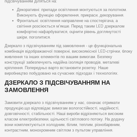
підсвічуванням діляться на:
Декоративні: прилади освітлення монтуються за полотном.
Виконують функцію оформлення, прикраси, декорування.
Фронтальні: освітлення направлене на спостерігача, а
світіння розсіюється м'якше. Перед таким LED дзеркалом
комфортно нафарбуватися, оцінити рівень доглянутості
шкіри, поголитися.
Дзеркало з підсвічуванням під замовлення - це функціональна
комбінація відображаючої поверхні, високоякісної LED-стрічки, блоку
живлення та інших елементів по вашим вимогам. Безпеку
конструкції забезпечують надійна ізоляція проводів, металеві
кріплення. Попередньо варто встановити розетку. Наше
виробництво побудовано на сучасних підходах і технологіях.
ДЗЕРКАЛО З ПІДСВІЧУВАННЯМ НА
ЗАМОВЛЕННЯ
Замовити дзеркало з підсвічуванням у нас, означає отримати
продукцію,що відповідає вимогам вологостійкості, надійності,
довговічності, стабільності. Наші вироби відрізняються високим
класом електробезпеки, щільності світлового потоку. На додачу
вони комплектуються холодним, білим, теплим, різнобарвним,
контрастним, монохромним світлом з пультом управління.