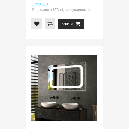
S №3 LED
Дзеркало з LED підсвічуванням -...
КУПИТИ