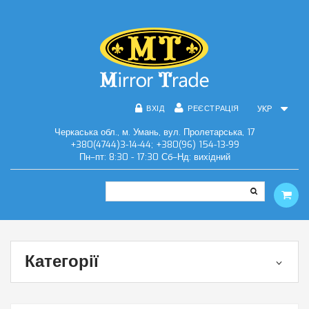
ВХІД
РЕЄСТРАЦІЯ
УКР
Черкаська обл., м. Умань, вул. Пролетарська, 17
+380(4744)3-14-44; +380(96) 154-13-99
Пн–пт: 8:30 - 17:30 Сб–Нд: вихідний
Категорії